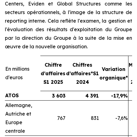
Centers, Eviden et Global Structures comme les
secteurs opérationnels, à l'image de la structure de
reporting interne. Cela reflète l'examen, la gestion et
l'évaluation des résultats d'exploitation du Groupe
par la direction du Groupe à la suite de la mise en
œuvre de la nouvelle organisation.
Chiffre
Chiffres
Ma
En millions
Variation
d’affaires
d’affaires*S1
o
d'euros
organique*
S1 2025
2024
20
ATOS
3 603
4 391
-17,9%
Allemagne,
Autriche et
767
831
-7,6%
Europe
centrale