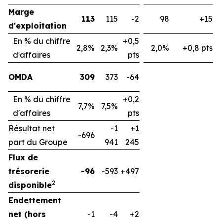
Marge
113
115
-2
98
+15
d'exploitation
En % du chiffre
+0,5
2,8%
2,3%
2,0%
+0,8 pts
d'affaires
pts
OMDA
309
373
-64
En % du chiffre
+0,2
7,7%
7,5%
d'affaires
pts
Résultat net
-1
+1
-696
part du Groupe
941
245
Flux de
trésorerie
-96
-593
+497
2
disponible
Endettement
net (hors
-1
-4
+2