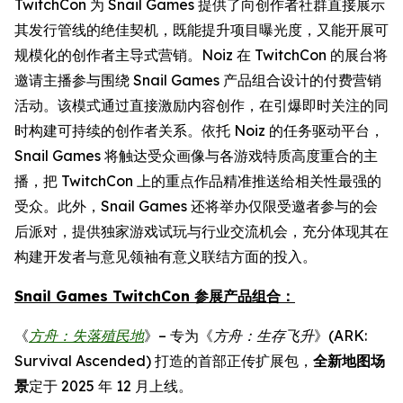
TwitchCon 为 Snail Games 提供了向创作者社群直接展示
其发行管线的绝佳契机，既能提升项目曝光度，又能开展可
规模化的创作者主导式营销。Noiz 在 TwitchCon 的展台将
邀请主播参与围绕 Snail Games 产品组合设计的付费营销
活动。该模式通过直接激励内容创作，在引爆即时关注的同
时构建可持续的创作者关系。依托 Noiz 的任务驱动平台，
Snail Games 将触达受众画像与各游戏特质高度重合的主
播，把 TwitchCon 上的重点作品精准推送给相关性最强的
受众。此外，Snail Games 还将举办仅限受邀者参与的会
后派对，提供独家游戏试玩与行业交流机会，充分体现其在
构建开发者与意见领袖有意义联结方面的投入。
Snail Games TwitchCon 参展产品组合：
《
方舟：失落殖民地
》– 专为《
方舟：生存飞升
》(ARK:
Survival Ascended) 打造的首部正传扩展包，
全新地图场
景
定于 2025 年 12 月上线。