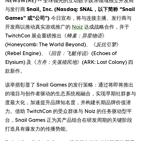
NEWSWIRE) -- 全球领先的互动数字娱乐领域独立开发商
与发行商
Snail, Inc. (Nasdaq: SNAL，以下简称 “Snail
Games” 或“公司”)
今日宣布，将与连接主播、发行商与
开发商以推动真实游戏推广的
Noiz
达成战略合作，并于
TwitchCon 展会重磅推出《
蜂巢：异星物语
》
(
Honeycomb: The World Beyond
)、《
反抗引擎
》
(
Rebel Engine
)、《
回音：飞艇传说
》(
Echoes of
Elysium
) 及《
方舟：失落殖民地
》(
ARK: Lost Colony
) 四
款新作。
该举措彰显了 Snail Games 的发行策略：通过将即将推出
的项目与创作者驱动的生态系统相融合，实现早期社群参与
度最大化，加速提升品牌知名度，并构建长期品牌价值潜
力。借助 TwitchCon 的受众群体与 Noiz 的任务驱动型平
台，Snail Games 正为其产品组合在研发周期的关键阶段
打造具有爆发力的传播势能。