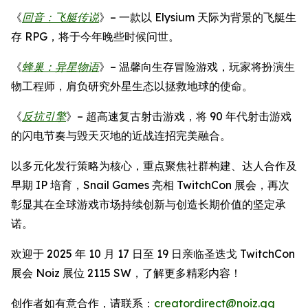
《
回音：飞艇传说
》– 一款以 Elysium 天际为背景的飞艇生
存 RPG，将于今年晚些时候问世。
《
蜂巢：异星物语
》– 温馨向生存冒险游戏，玩家将扮演生
物工程师，肩负研究外星生态以拯救地球的使命。
《
反抗引擎
》– 超高速复古射击游戏，将 90 年代射击游戏
的闪电节奏与毁天灭地的近战连招完美融合。
以多元化发行策略为核心，重点聚焦社群构建、达人合作及
早期 IP 培育，Snail Games 亮相 TwitchCon 展会，再次
彰显其在全球游戏市场持续创新与创造长期价值的坚定承
诺。
欢迎于 2025 年 10 月 17 日至 19 日亲临圣迭戈 TwitchCon
展会 Noiz 展位 2115 SW，了解更多精彩内容！
创作者如有意合作，请联系：
creatordirect@noiz.gg