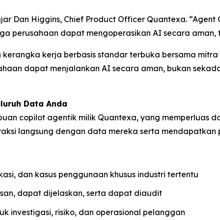
 ujar Dan Higgins, Chief Product Officer Quantexa. “Age
ga perusahaan dapat mengoperasikan AI secara aman, tr
angka kerja berbasis standar terbuka bersama mitra se
usahaan dapat menjalankan AI secara aman, bukan sekad
luruh Data Anda
an copilot agentik milik Quantexa, yang memperluas da
eraksi langsung dengan data mereka serta mendapatkan p
asi, dan kasus penggunaan khusus industri tertentu
an, dapat dijelaskan, serta dapat diaudit
uk investigasi, risiko, dan operasional pelanggan