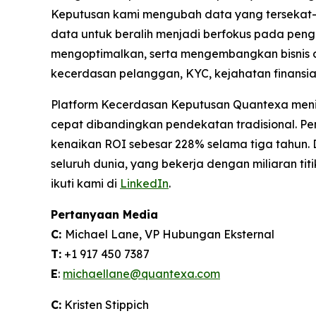
Keputusan kami mengubah data yang tersekat-s
data untuk beralih menjadi berfokus pada pen
mengoptimalkan, serta mengembangkan bisnis d
kecerdasan pelanggan, KYC, kejahatan finansial
Platform Kecerdasan Keputusan Quantexa meningk
cepat dibandingkan pendekatan tradisional. P
kenaikan ROI sebesar 228% selama tiga tahun. D
seluruh dunia, yang bekerja dengan miliaran tit
ikuti kami di
LinkedIn
.
Pertanyaan Media
C:
Michael Lane, VP Hubungan Eksternal
T:
+1 917 450 7387
E
:
michaellane@quantexa.com
C:
Kristen Stippich