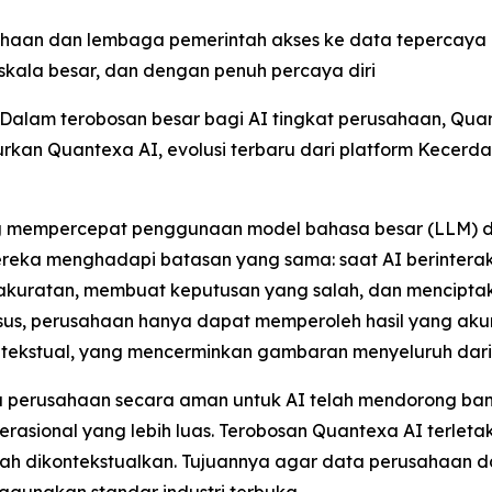
an dan lembaga pemerintah akses ke data tepercaya d
kala besar, dan dengan penuh percaya diri
alam terobosan besar bagi AI tingkat perusahaan, Quan
curkan Quantexa AI, evolusi terbaru dari platform Kecer
g mempercepat penggunaan model bahasa besar (LLM) dan
, mereka menghadapi batasan yang sama: saat AI berinter
akuratan, membuat keputusan yang salah, dan menciptaka
perusahaan hanya dapat memperoleh hasil yang akurat,
ekstual, yang mencerminkan gambaran menyeluruh dari b
perusahaan secara aman untuk AI telah mendorong bany
erasional yang lebih luas. Terobosan Quantexa AI terl
h dikontekstualkan. Tujuannya agar data perusahaan d