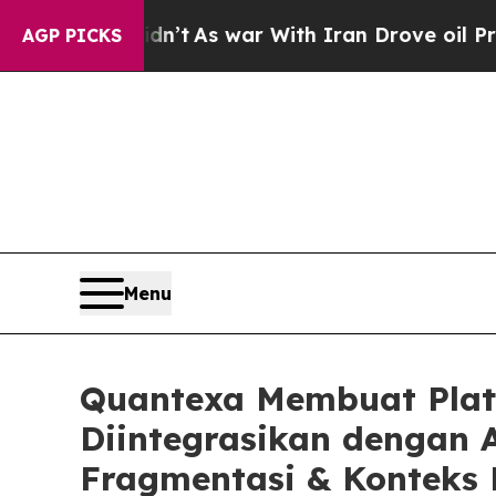
dn’t
As war With Iran Drove oil Prices Higher, 
AGP PICKS
Menu
Quantexa Membuat Plat
Diintegrasikan dengan A
Fragmentasi & Konteks