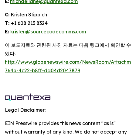
E
:
michaellane@quantexa.com
C:
Kristen Stippich
T:
+1 608 213 8324
E:
kristen@sourcecodecomms.com
이 보도자료와 관련된 사진 자료는 다음 링크에서 확인할 수
있다.
http://www.globenewswire.com/NewsRoom/Attachme
764b-4c22-b8ff-dd04d2047879
Legal Disclaimer:
EIN Presswire provides this news content "as is"
without warranty of any kind. We do not accept any