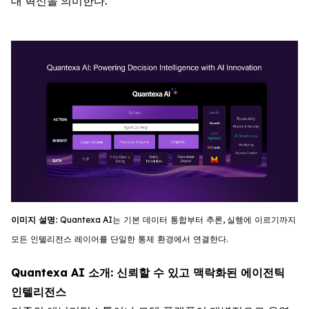
대 혁신을 의미한다.
이미지
설명
:
Quantexa
AI
는
기
본
데이터
통합부터
추론
,
실행에
이르기까지
모든
인텔리전스
레이어를
단일한
통제
환경에서
연결한다
.
Quantexa AI 소개: 신뢰할 수 있고 맥락화된 에이전틱
인텔리전스